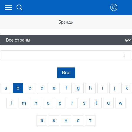
Бренды
Все
a
b
c
d
e
f
g
h
i
j
k
l
m
n
o
p
r
s
t
u
w
а
к
н
с
т