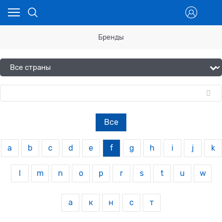
Бренды
Все
a
b
c
d
e
f
g
h
i
j
k
l
m
n
o
p
r
s
t
u
w
а
к
н
с
т