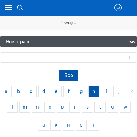
Бренды
Все
a
b
c
d
e
f
g
h
i
j
k
l
m
n
o
p
r
s
t
u
w
а
к
н
с
т