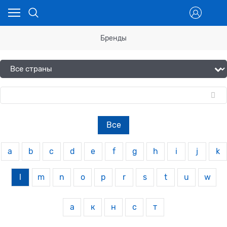
Бренды
Все
a
b
c
d
e
f
g
h
i
j
k
l
m
n
o
p
r
s
t
u
w
а
к
н
с
т