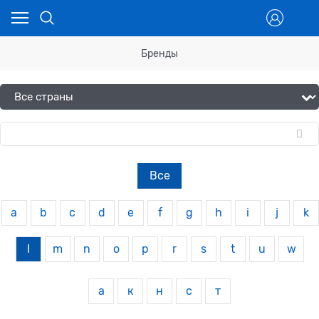
Бренды
Все
a
b
c
d
e
f
g
h
i
j
k
l
m
n
o
p
r
s
t
u
w
а
к
н
с
т