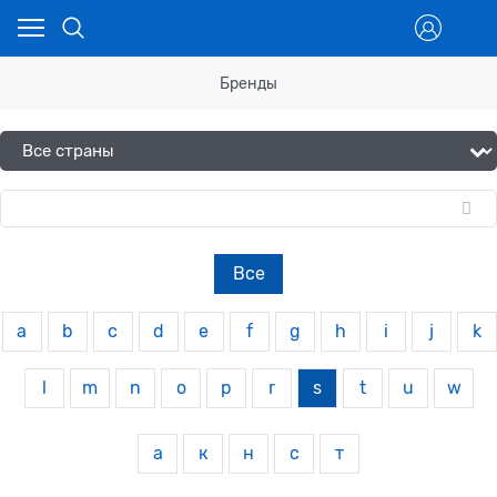
Бренды
Все
a
b
c
d
e
f
g
h
i
j
k
l
m
n
o
p
r
s
t
u
w
а
к
н
с
т