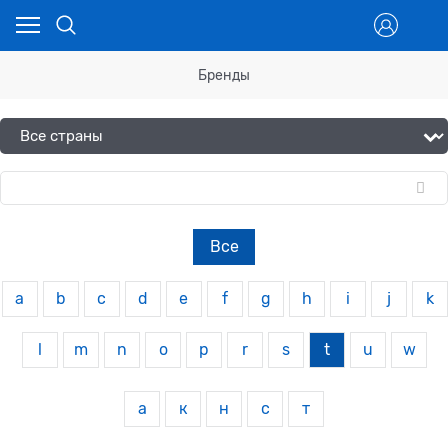
Бренды
Все
a
b
c
d
e
f
g
h
i
j
k
l
m
n
o
p
r
s
t
u
w
а
к
н
с
т