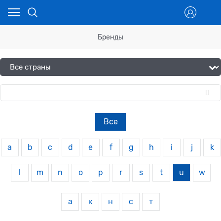
Бренды
Все
a
b
c
d
e
f
g
h
i
j
k
l
m
n
o
p
r
s
t
u
w
а
к
н
с
т