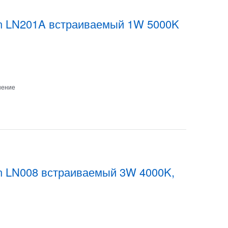
on LN201A встраиваемый 1W 5000K
нение
n LN008 встраиваемый 3W 4000K,