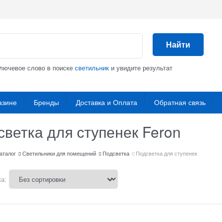
Найти
ключевое слово в поиске
светильник
и увидите результат
азине
Бренды
Доставка и Оплата
Обратная связь
ветка для ступенек Feron
аталог
Светильники для помещений
Подсветка
Подсветка для ступенек
а: