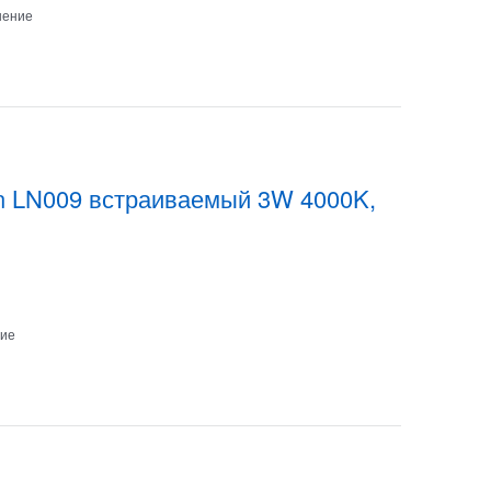
нение
n LN009 встраиваемый 3W 4000K,
ние